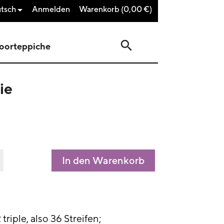
tsch
Anmelden
Warenkorb
(0,00 €)

search
oorteppiche
ie
In den Warenkorb
triple, also 36 Streifen;