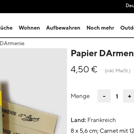
Deu
üche
Wohnen
Aufbewahren
Noch mehr
Outd
 DArmenie
Papier DArmen
4,50 €
(inkl. MwSt.)
-
+
Menge
Land:
Frankreich
8 x 5,6 cm; Carnet mit 12 