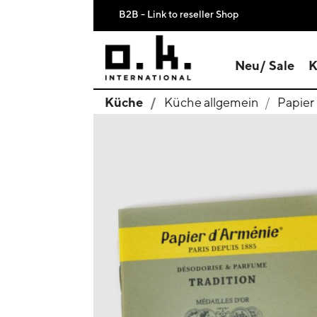
B2B - Link to reseller Shop
Neu/ Sale
K
Küche
Küche allgemein
Papier
search