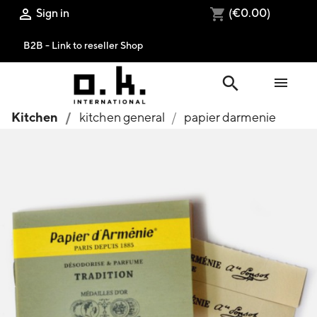
Sign in
(€0.00)

shopping_cart
B2B - Link to reseller Shop
search

Kitchen
kitchen general
papier darmenie