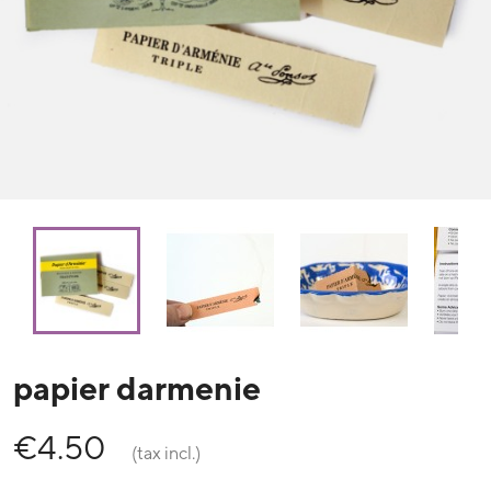
papier darmenie
€4.50
(tax incl.)