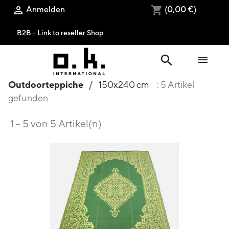
Anmelden
(0,00 €)

shopping_cart
B2B - Link to reseller Shop
search

Outdoorteppiche
150x240 cm
: 5 Artikel
gefunden
1 - 5 von 5 Artikel(n)