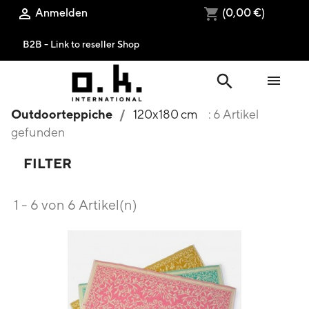
Anmelden
(0,00 €)

shopping_cart
B2B - Link to reseller Shop
search

Outdoorteppiche
120x180 cm
: 6 Artikel
gefunden
FILTER
1 - 6 von 6 Artikel(n)