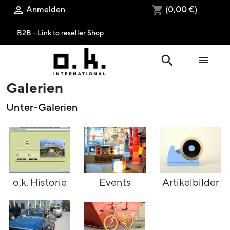
Anmelden
(0,00 €)

shopping_cart
B2B - Link to reseller Shop
search

Galerien
Unter-Galerien
o.k. Historie
Events
Artikelbilder