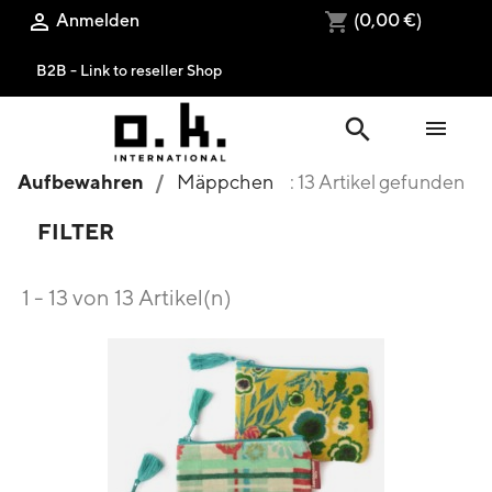
Anmelden
(0,00 €)

shopping_cart
B2B - Link to reseller Shop
search

Aufbewahren
Mäppchen
: 13 Artikel gefunden
FILTER
1 - 13 von 13 Artikel(n)