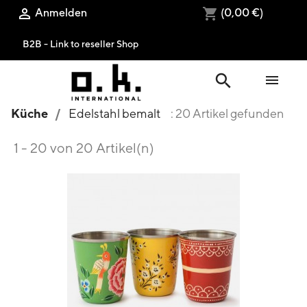
Anmelden
(0,00 €)

shopping_cart
B2B - Link to reseller Shop
search

Küche
Edelstahl bemalt
: 20 Artikel gefunden
1 - 20 von 20 Artikel(n)