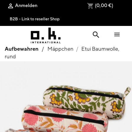
Anmelden
(0,00 €)

shopping_cart
B2B - Link to reseller Shop
search

Aufbewahren
Mäppchen
Etui Baumwolle,
rund