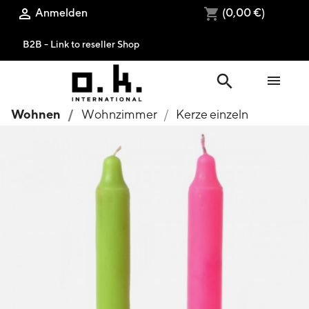
Anmelden
(0,00 €)

shopping_cart
B2B - Link to reseller Shop
search

Wohnen
Wohnzimmer
Kerze einzeln