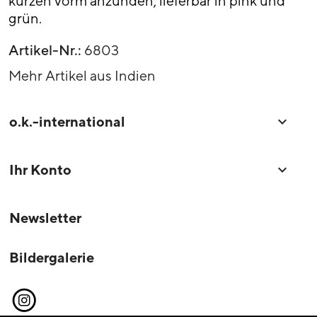
kürzen vorm anzünden; lieferbar in pink und
grün.
Artikel-Nr.:
6803
Mehr Artikel aus Indien
o.k.-international

Ihr Konto

Newsletter
Bildergalerie
Instagram