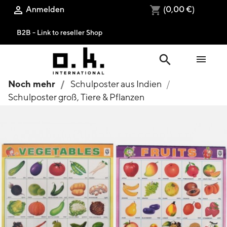
Anmelden
(0,00 €)

shopping_cart
B2B - Link to reseller Shop
search

Noch mehr
Schulposter aus Indien
Schulposter groß, Tiere & Pflanzen