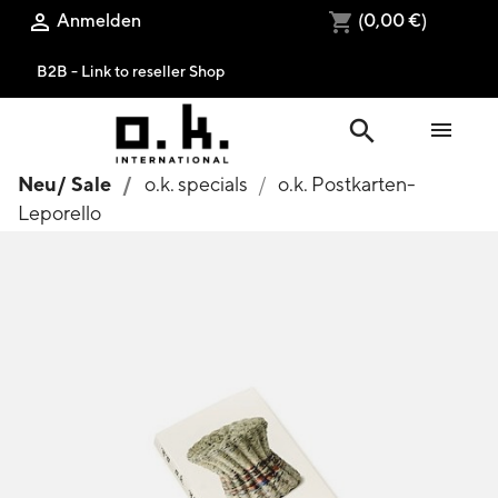
Anmelden
(0,00 €)

shopping_cart
B2B - Link to reseller Shop
search

Neu/ Sale
o.k. specials
o.k. Postkarten-
Leporello