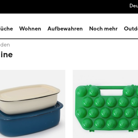
Deu
üche
Wohnen
Aufbewahren
Noch mehr
Outd
unden
aine