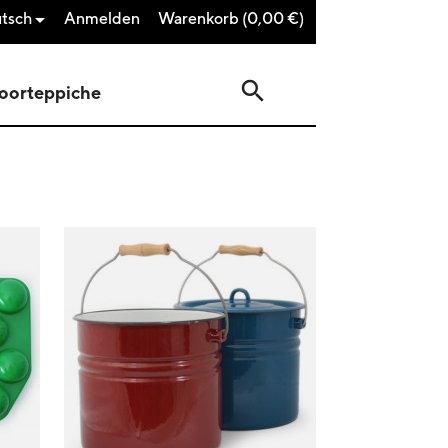
tsch
Anmelden
Warenkorb
(0,00 €)

search
oorteppiche