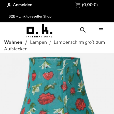
Anmelden
(0,00 €)

shopping_cart
B2B - Link to reseller Shop
search

Wohnen
Lampen
Lampenschirm groß, zum
Aufstecken