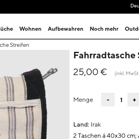
Deu
üche
Wohnen
Aufbewahren
Noch mehr
Outd
che Streifen
Fahrradtasche 
25,00 €
(inkl. MwSt
-
+
Menge
Land:
Irak
2 Taschen á 40x30 cm;