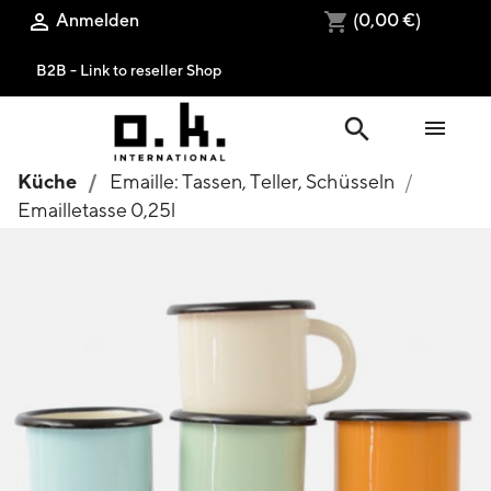
Anmelden
(0,00 €)

shopping_cart
B2B - Link to reseller Shop
search

Küche
Emaille: Tassen, Teller, Schüsseln
Emailletasse 0,25l