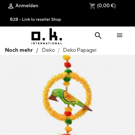
Anmelden
(0,00 €)

shopping_cart
B2B - Link to reseller Shop
search

Noch mehr
Deko
Deko Papagei