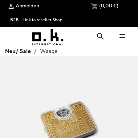
Anmelden
(0,00 €)

shopping_cart
B2B - Link to reseller Shop
search

Neu/ Sale
Waage