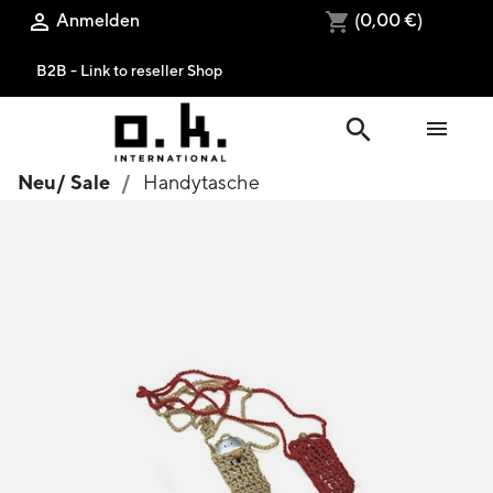
Anmelden
(0,00 €)

shopping_cart
B2B - Link to reseller Shop
search

Neu/ Sale
Handytasche