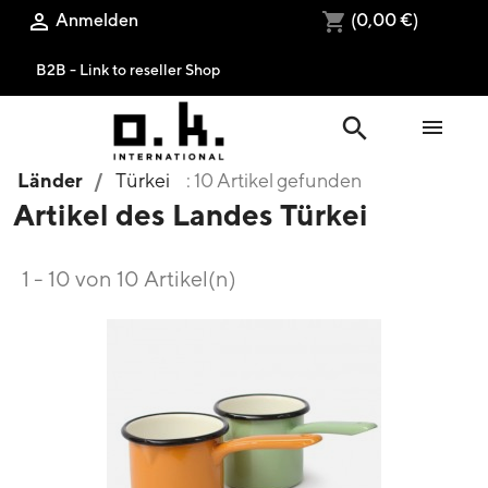
Anmelden
(0,00 €)

shopping_cart
B2B - Link to reseller Shop
search

Länder
Türkei
: 10 Artikel gefunden
Artikel des Landes Türkei
1 - 10 von 10 Artikel(n)