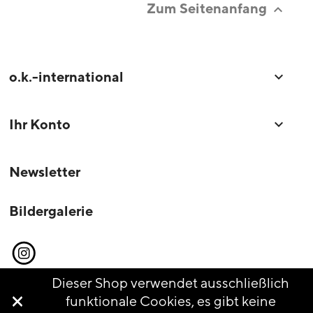
Zum Seitenanfang

o.k.-international

Ihr Konto

Newsletter
Bildergalerie
Instagram
Dieser Shop verwendet ausschließlich

funktionale Cookies, es gibt keine
© o.k.-international 2026