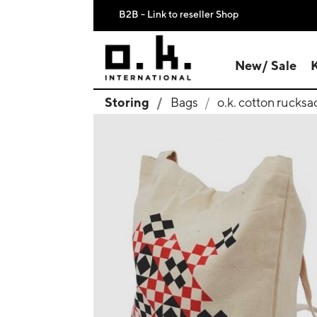
B2B - Link to reseller Shop
New/ Sale
Storing
Bags
o.k. cotton rucksa
search