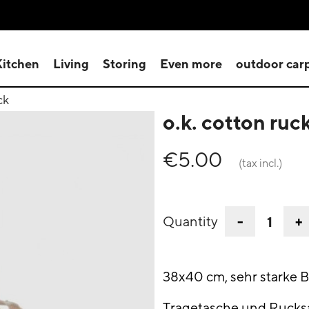
Kitchen
Living
Storing
Even more
outdoor car
ck
o.k. cotton ruc
€5.00
(tax incl.)
-
+
Quantity
38x40 cm, sehr starke
Tragetasche und Rucksa