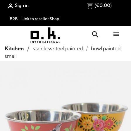
Sign in
(€0.00)

shopping_cart
B2B - Link to reseller Shop
search

Kitchen
stainless steel painted
bowl painted,
small