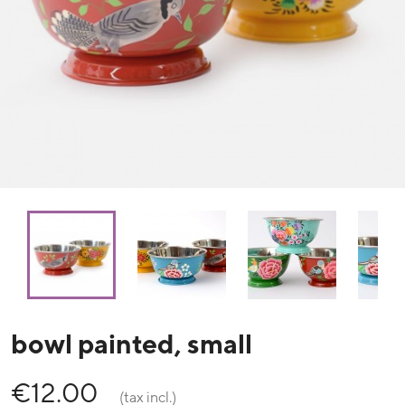
bowl painted, small
€12.00
(tax incl.)