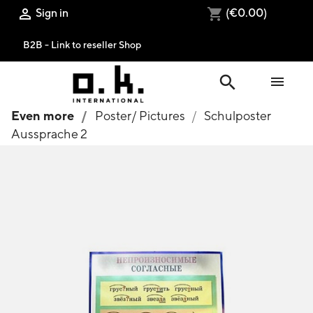
Sign in
(€0.00)

shopping_cart
B2B - Link to reseller Shop
search

Even more
Poster/ Pictures
Schulposter
Aussprache 2