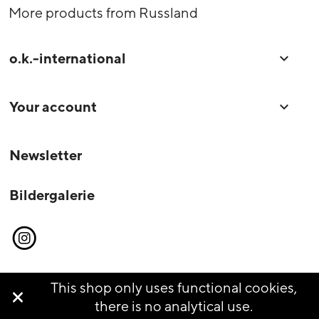
More products from Russland
o.k.-international

Your account

Newsletter
Bildergalerie
Instagram
This shop only uses functional cookies,

© o.k.-international 2026
there is no analytical use.