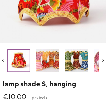


lamp shade S, hanging
€10.00
(tax incl.)