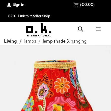
Sign in
(€0.00)

shopping_cart
B2B - Link to reseller Shop
search

Living
lamps
lamp shade S, hanging