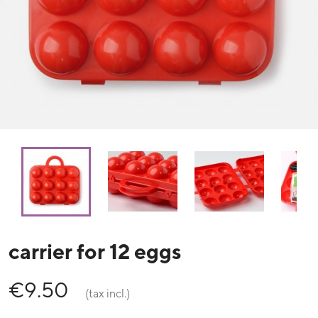
carrier for 12 eggs
€9.50
(tax incl.)