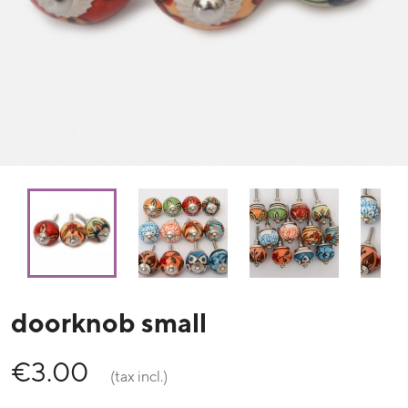
doorknob small
€3.00
(tax incl.)