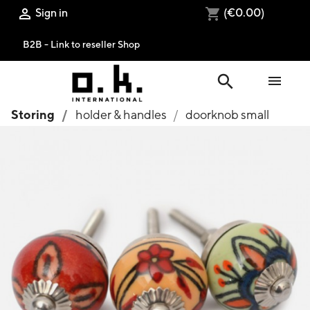
Sign in
(€0.00)

shopping_cart
B2B - Link to reseller Shop
search

Storing
holder & handles
doorknob small