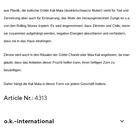
aus Plastik; die indische Göttin Kali Mata (dunkle/schwarze Mutter) steht für Tod und
Zerstörung aber auch für Erneuerung; das Motiv der herausgesteckten Zunge ist u.a.
von den Rolling Stones kopiert. Es wird angenommen, dass Zitronen und Chilis, wenn
sie zusammen aufgehängt werden, negative Energien absorbieren und verhindern,
dass sie in das Haus eindringen.
Zitrone wird auch in den Ritualen der Göttin Chandi oder Maa Kali angeboten, da man
glaubt, dass das Anbieten dieser Frucht helfen kann, ihren heftigen Zorn zu
besänftigen.
Daher hängt die Kali Mata in dieser Form vor jedem Geschäft Indiens.
Article Nr.:
4313
o.k.-international
