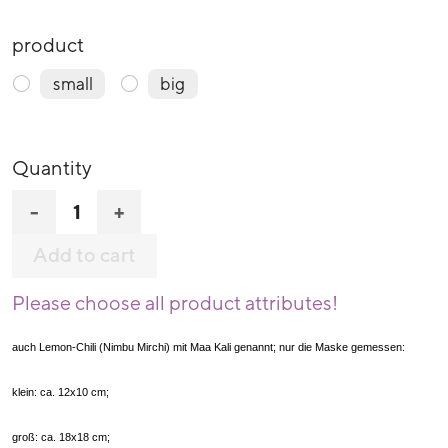
product
small
big
Quantity
-
+
Add to cart
Please choose all product attributes!
auch Lemon-Chili (Nimbu Mirchi) mit Maa Kali genannt; nur die Maske gemessen:
klein: ca. 12x10 cm;
groß: ca. 18x18 cm;