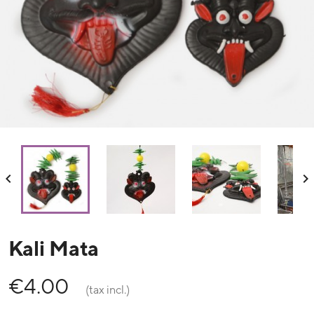


Kali Mata
€4.00
(tax incl.)