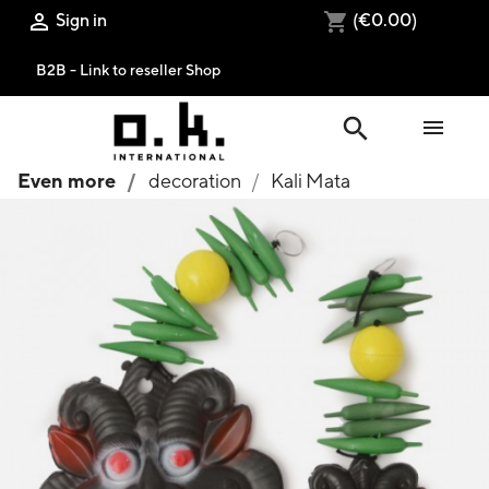
Sign in
(€0.00)

shopping_cart
B2B - Link to reseller Shop
search

Even more
decoration
Kali Mata