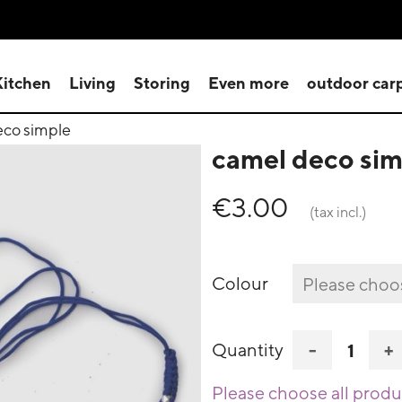
Kitchen
Living
Storing
Even more
outdoor car
eco simple
camel deco sim
€3.00
(tax incl.)
Colour
-
+
Quantity
Please choose all produc