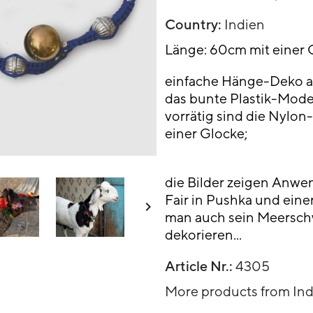
Country:
Indien
Länge: 60cm mit einer 
einfache Hänge-Deko aus
das bunte Plastik-Modell
vorrätig sind die Nylon-
einer Glocke;
die Bilder zeigen Anwe
Fair in Pushka und einer

man auch sein Meersch
dekorieren...
Article Nr.:
4305
More products from In