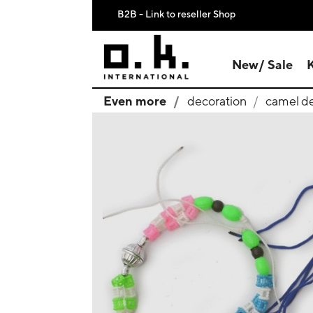
B2B - Link to reseller Shop
New/ Sale
Even more
decoration
camel d
search