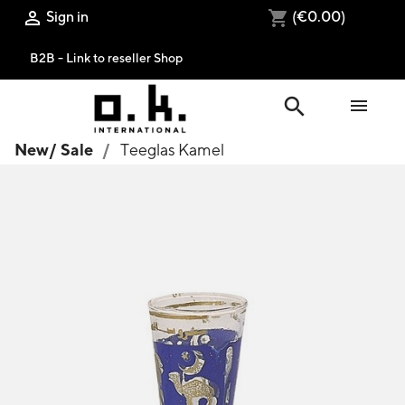
Sign in
(€0.00)

shopping_cart
B2B - Link to reseller Shop
search

New/ Sale
Teeglas Kamel