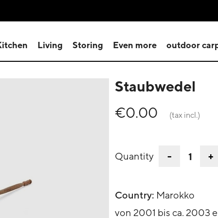
Kitchen
Living
Storing
Even more
outdoor car
Staubwedel
€0.00
(tax incl.)
-
+
Quantity
Country:
Marokko
von 2001 bis ca. 2003 e