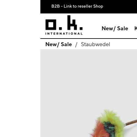
B2B - Link to reseller Shop
New/ Sale
New/ Sale
Staubwedel
search