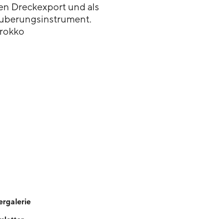
en Dreckexport und als
äuberungsinstrument.
rokko
ergalerie