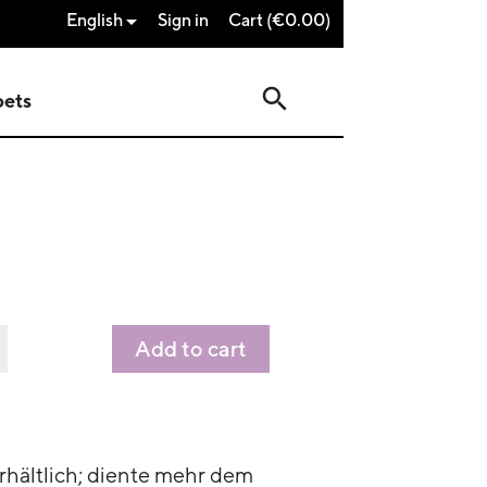
English
Sign in
Cart
(€0.00)

search
pets
Add to cart
rhältlich; diente mehr dem