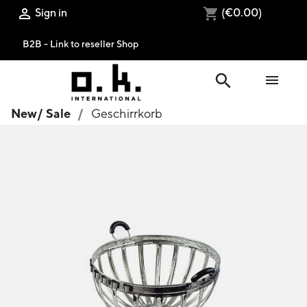
Sign in
(€0.00)

shopping_cart
B2B - Link to reseller Shop
search

New/ Sale
Geschirrkorb