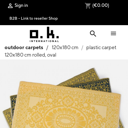
Sign in
(€0.00)

shopping_cart
B2B - Link to reseller Shop
search

outdoor carpets
120x180 cm
plastic carpet
120x180 cm rolled, oval