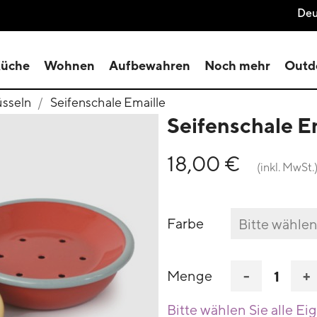
Deu
üche
Wohnen
Aufbewahren
Noch mehr
Outd
üsseln
Seifenschale Emaille
Seifenschale E
18,00 €
(inkl. MwSt.
Farbe
-
+
Menge
Bitte wählen Sie alle Ei