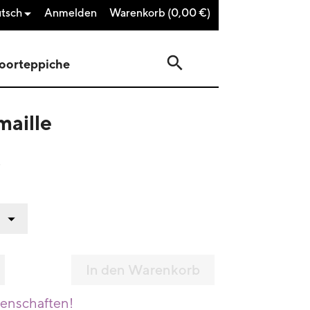
tsch
Anmelden
Warenkorb
(0,00 €)

search
oorteppiche
maille
)
In den Warenkorb
genschaften!