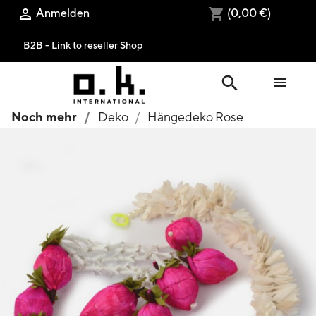
Anmelden
(0,00 €)

shopping_cart
B2B - Link to reseller Shop
search

Noch mehr
Deko
Hängedeko Rose