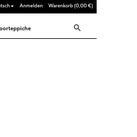
tsch
Anmelden
Warenkorb
(0,00 €)

search
oorteppiche