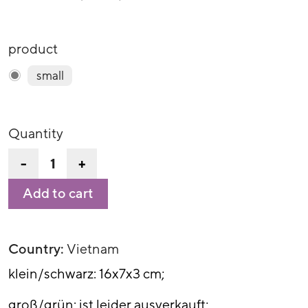
product
small
Quantity
-
+
Add to cart
Country:
Vietnam
klein/schwarz: 16x7x3 cm;
groß/grün: ist leider ausverkauft;