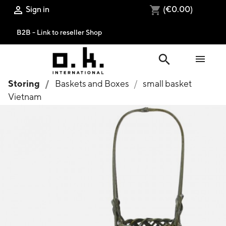
Sign in
(€0.00)

shopping_cart
B2B - Link to reseller Shop
search

Storing
Baskets and Boxes
small basket
Vietnam