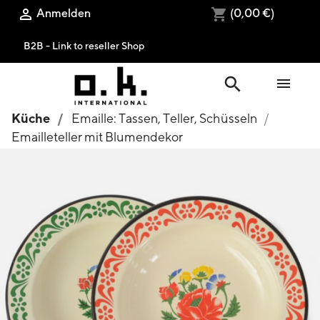
Anmelden
(0,00 €)

shopping_cart
B2B - Link to reseller Shop
search

Küche
Emaille: Tassen, Teller, Schüsseln
Emailleteller mit Blumendekor