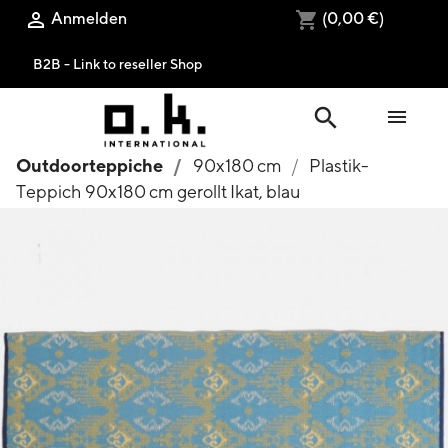
Anmelden
(0,00 €)

shopping_cart
B2B - Link to reseller Shop
search

Outdoorteppiche
90x180 cm
Plastik-
Teppich 90x180 cm gerollt Ikat, blau